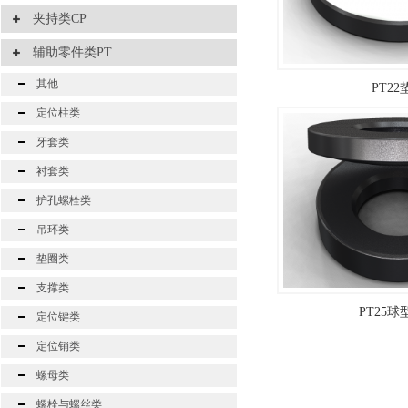
夹持类CP
辅助零件类PT
其他
PT22
定位柱类
牙套类
衬套类
护孔螺栓类
吊环类
垫圈类
支撑类
PT25
定位键类
定位销类
螺母类
螺栓与螺丝类