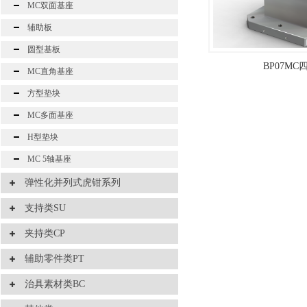
MC双面基座
辅助板
圆型基板
BP07M
MC直角基座
方型垫块
MC多面基座
H型垫块
MC 5轴基座
弹性化并列式虎钳系列
支持类SU
夹持类CP
辅助零件类PT
治具素材类BC